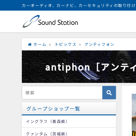
カーオーディオ、カーナビ、カーセキュリティの取り付け
ホーム
トピックス
アンティフォン
antiphon［アン
グループショップ一覧
イングラフ（青森県）
クァンタム（茨城県）