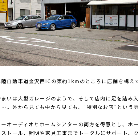
北陸自動車道金沢西ICの東約1kmのところに店舗を構え
佇まいは大型ガレージのようで、そして店内に足を踏み
間…。外から見ても中から見ても、“特別なお店”という
カーオーディオとホームシアターの両方を得意とし、ホ
ンストール、照明や家具工事までトータルにサポート。