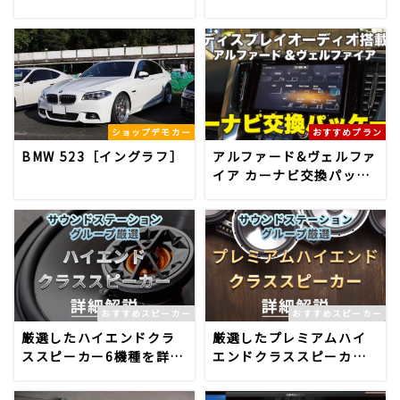
ショップデモカー
おすすめプラン
BMW 523［イングラフ］
アルファード&ヴェルファ
イア カーナビ交換パッケ
ージ
おすすめスピーカー
おすすめスピーカー
厳選したハイエンドクラ
厳選したプレミアムハイ
ススピーカー6機種を詳細
エンドクラススピーカー5
解説
機種を詳細解説