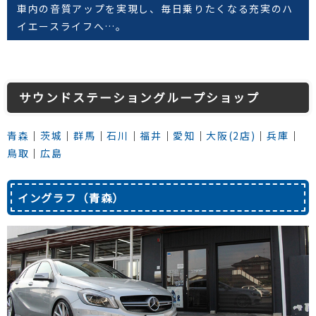
車内の音質アップを実現し、毎日乗りたくなる充実のハ
イエースライフへ…。
サウンドステーショングループショップ
青森
│
茨城
│
群馬
│
石川
│
福井
│
愛知
│
大阪(2店)
│
兵庫
│
鳥取
│
広島
イングラフ（青森）