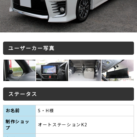
ユーザーカー写真
ステータス
お名前
S・H様
制作ショッ
オートステーションK2
プ